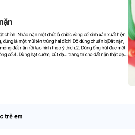
 nặn
t chính! Nhào nặn một chút là chiếc vòng cổ xinh xắn xuất hiện
g, đúng là một mũi tên trúng hai đích! Đồ dùng chuẩn bịĐất nặn,
mỏng đất nặn rồi tạo hình theo ý thích.2. Dùng ống hút đục một
òng cổ.4. Dùng hạt cườm, bút dạ... trang trí cho đất nặn thật đẹp
rt)
c trẻ em