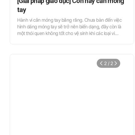
[Giải pháp giáo dục] Con hay cắn móng
tay
Hành vi cắn móng tay bằng răng. Chưa bàn đến việc
hình dáng móng tay sẽ trở nên biến dạng, đây còn là
một thói quen không tốt cho vệ sinh khi các loại vi
khuẩn bám trên tay có nguy cơ xâm nhập vào khoang
miệng của trẻ. Ban đầu, trẻ có thể chỉ làm việc này khi
cảm thấy bất an hoặc căng thẳng trong lòng, nhưng
dần dần nó sẽ đông cứng lại thành thói quen khiến trẻ
2 / 2
cắn móng tay ngay cả trong những tình huống thoải
mái mà không vì lý do đặc biệt nào cả. Hành vi cắn
móng tay này nếu lơ là có thể sẽ kéo dài cho đến tận
khi trưởng thành, chúng ta hãy cùng tìm hiểu phương
pháp hướng dẫn nhé