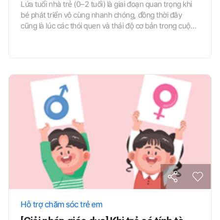
Lứa tuổi nhà trẻ (0–2 tuổi) là giai đoạn quan trọng khi
bé phát triển vô cùng nhanh chóng, đồng thời đây
cũng là lúc các thói quen và thái độ cơ bản trong cuộc
sống hằng ngày bắt đầu được hình thành. Những thói
quen sinh hoạt cốt lõi được định hình trong giai đoạn
này thường rất khó thay đổi về sau và đóng vai trò nền
tảng cho sự trưởng thành của trẻ tương lai. Chính vì
vậy, giáo viên cần có phương pháp uốn nắn để giúp
các bé xây dựng được những thói quen nề nếp tốt
ngay từ đầu. Dưới đây, chúng ta sẽ cùng tìm hiểu về
cách xử lý đối với những vấn đề về quy tắc bàn ăn vốn
thường gặp ở trẻ.
Hỗ trợ chăm sóc trẻ em