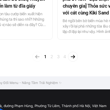
n làm từ đĩa giấy
chuyên gia] Thỏa sức v
với cát cùng Kiki Sand
n tàu cướp biển xuất hiện
chúng ta thì sao nhỉ?! Những
Bé ngồi bên bờ biển mùa hè 
hú vị nào sẽ diễn ra đây? Cùng
xây rồi lại phá những tòa lâu đ
hướng về đại dương trong
lặp đi lặp lại như vậy. Hình ả
ng nào~
đầy xô nước trộn với cát để 
sân chơi riêng cho mình chẳn
một chút chán chường nào. 
tích cực của trò chơi cát cũn
1
2
3
4
chứng minh qua rất nhiều các
khoa học. iBANTOT xin được 
bạn các trò chơi với cát mà b
tận hưởng một cách an toàn 
lớp học.
y Đổi Menu - Nâng Tầm Trải Nghiệm ✨
Đà, đường Phạm Hùng, Phường Từ Liêm, Thành phố Hà Nội, Việt Nam