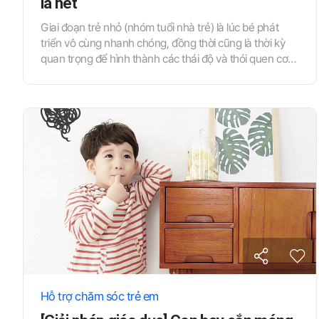
la hét
Giai đoạn trẻ nhỏ (nhóm tuổi nhà trẻ) là lúc bé phát
triển vô cùng nhanh chóng, đồng thời cũng là thời kỳ
quan trọng để hình thành các thái độ và thói quen cơ
bản trong cuộc sống hàng ngày. Những thói quen sinh
hoạt cơ bản được định hình trong giai đoạn này thường
rất khó thay đổi về sau và đóng vai trò quyết định đối
với sự trưởng thành tương lai của bé. Do đó, giáo viên
cần hướng dẫn sát sao để trẻ có thể hình thành những
thói quen sinh hoạt tốt. Hãy cùng tìm hiểu về phương
pháp hướng dẫn đối với các vấn đề hành vi thường gặp
ở trẻ nhỏ.
Hỗ trợ chăm sóc trẻ em