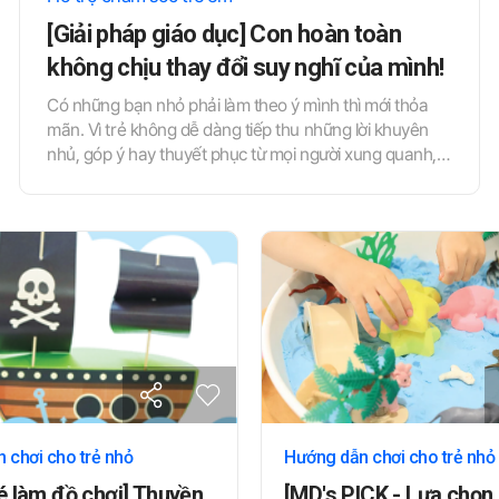
[Giải pháp giáo dục] Con hoàn toàn
không chịu thay đổi suy nghĩ của mình!
Có những bạn nhỏ phải làm theo ý mình thì mới thỏa
mãn. Vì trẻ không dễ dàng tiếp thu những lời khuyên
nhủ, góp ý hay thuyết phục từ mọi người xung quanh,
nên đôi khi dễ xảy ra mâu thuẫn với giáo viên cũng như
những người bên cạnh. Trong tháng này, chúng ta sẽ
cùng tìm hiểu về nguyên nhân và cách định hướng
hành vi cho những trẻ có tính khí bướng bỉnh này.
 chơi cho trẻ nhỏ
Hướng dẫn chơi cho trẻ nhỏ
é làm đồ chơi] Thuyền
[MD's PICK - Lựa chọn