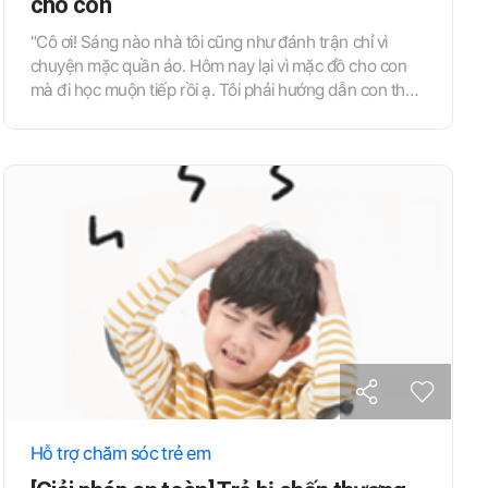
cho con
"Cô ơi! Sáng nào nhà tôi cũng như đánh trận chỉ vì
chuyện mặc quần áo. Hôm nay lại vì mặc đồ cho con
mà đi học muộn tiếp rồi ạ. Tôi phải hướng dẫn con thế
nào bây giờ cô?" Như vậy, có những bậc phụ huynh
đang than phiền về những khó khăn trong việc nuôi
dạy con cái do các vấn đề lớn nhỏ xảy ra tại gia đình.
Chúng ta hãy cùng tìm hiểu các vấn đề thực tế tại gia
đình và phương pháp hướng dẫn cụ thể để ứng dụng
một cách tích cực vào các buổi tư vấn phụ huynh nhé.
Hỗ trợ chăm sóc trẻ em