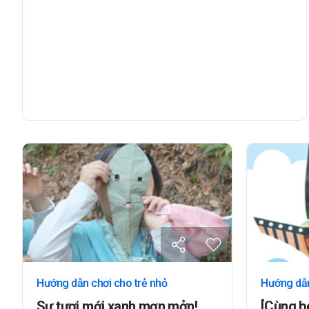
Hướng dẫn chơi cho trẻ nhỏ
Hướng dẫn
Sự tươi mới xanh mơn mởn!
[Cùng b