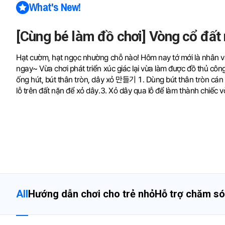
What's New!
[Cùng bé làm đồ chơi] Vòng cổ đất
Hạt cườm, hạt ngọc nhường chỗ nào! Hôm nay tớ mới là nhân vậ
ngay~ Vừa chơi phát triển xúc giác lại vừa làm được đồ thủ côn
ống hút, bút thân tròn, dây xỏ 만들기 1. Dùng bút thân tròn cán 
lỗ trên đất nặn để xỏ dây.3. Xỏ dây qua lỗ để làm thành chiếc v
là hoàn thành rồi! 자료제공 | 드로윈아트(blog.naver.com/drawina
All
Hướng dẫn chơi cho trẻ nhỏ
Hỗ trợ chăm só