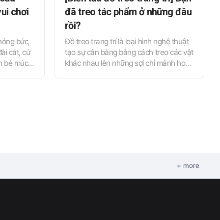
ui chơi
đã treo tác phẩm ở những đâu
rồi?
nóng bức,
Đồ treo trang trí là loại hình nghệ thuật
ài cát, cứ
tạo sự cân bằng bằng cách treo các vật
nh bé múc
khác nhau lên những sợi chỉ mảnh hoặc
tạo nên một
dây kẽm. Chúng thường được làm từ
g hề thấy
nhiều chất liệu và hình dáng đa dạng để
Hiệu quả
treo ở khắp nơi như lối ra vào lớp học,
g đã được
trần nhà hoặc sử dụng như dây treo
 bài luận
trang trí. Hãy thử áp dụng những
gợi ý đến
phương pháp đa dạng này khi bạn
é có thể
muốn sử dụng tác phẩm của trẻ để
ngay trong
trang trí không gian lớp học, hoặc khi
muốn mở rộng tư duy và hoạt động vui
+ more
chơi cho bé.