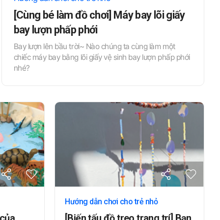
[Cùng bé làm đồ chơi] Máy bay lõi giấy
bay lượn phấp phới
Bay lượn lên bầu trời~ Nào chúng ta cùng làm một
chiếc máy bay bằng lõi giấy vệ sinh bay lượn phấp phới
nhé?
Hướng dẫn chơi cho trẻ nhỏ
 của
[Biến tấu đồ treo trang trí] Bạn