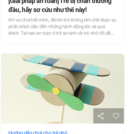
[Giải pháp an toàn] Trẻ bị chấn thương
đầu, hãy sơ cứu như thế này!
Khi vui chơi hết mình, đôi khi trẻ không kìm chế được sự
phấn khích dẫn đến những hành động lớn và quá
khích. Tai nạn an toàn ở trẻ sơ sinh và trẻ nhỏ rất dễ
xảy ra trong những lúc như thế này. Cô hãy nắm vững
các phương pháp sơ cứu để không bị hoang mang và
kịp thời xử lý nhanh chóng khi có tai nạn bất ngờ xảy ra.
Hướng dẫn chơi cho trẻ nhỏ