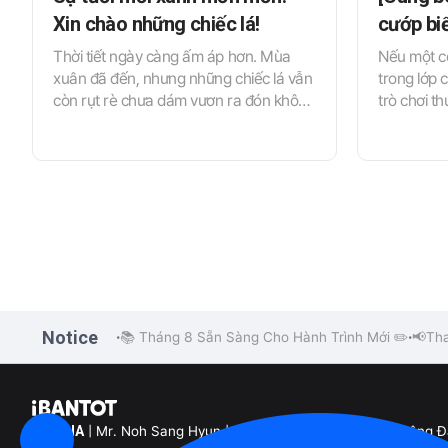
Xin chào những chiếc lá!
cướp biể
Thời tiết ngày càng ấm áp hơn. Mùa
Nếu một co
xuân đã đến, nhưng những chiếc lá vẫn
trong lớp 
còn rụt rè chưa dám vươn ra đón không
trò chơi t
khí se lạnh giờ đây đã khoe sắc xanh
xuất phát 
mướt và lấp lánh. Cây cối trong công
tưởng tượ
viên và trên lối đi dạo xanh tươi báo
hiệu mùa sắp tới, giờ đây mọi thứ đã
sẵn sàng để bé cùng lá cây vui đùa.
Notice
📚 Tháng 8 Sẵn Sàng Cho Hành Trình Mới ✏️
📢Tha
•
•
EK VINA
| Mr. Noh Sang Hyun | Tầng 25, Khối B, Tòa nhà Sông 