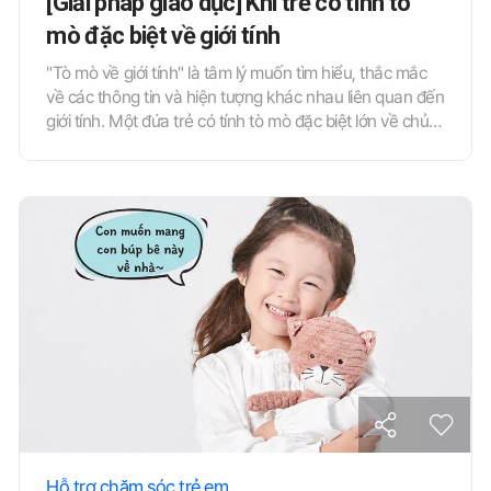
[Giải pháp giáo dục] Khi trẻ có tính tò
mò đặc biệt về giới tính
"Tò mò về giới tính" là tâm lý muốn tìm hiểu, thắc mắc
về các thông tin và hiện tượng khác nhau liên quan đến
giới tính. Một đứa trẻ có tính tò mò đặc biệt lớn về chủ
đề này sẽ biểu hiện sự tò mò quá mức, vượt ngoài lứa
tuổi hoặc mức độ phát triển tự nhiên của mình. Trong
số này, chúng tôi xin giới thiệu phương pháp hướng dẫn
dành cho những trẻ không chỉ dừng lại ở sự tò mò đơn
thuần, mà đã trực tiếp nảy sinh các vấn đề hành vi liên
quan đến giới tính.
Hỗ trợ chăm sóc trẻ em