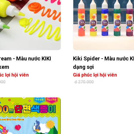
Cream - Màu nước KIKI
Kiki Spider - Màu nước K
 kem
dạng sợi
c lợi hội viên
Giá phúc lợi hội viên
000
đ 270.000