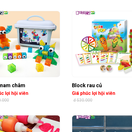
 nam châm
Block rau củ
c lợi hội viên
Giá phúc lợi hội viên
0.000
đ 530.000