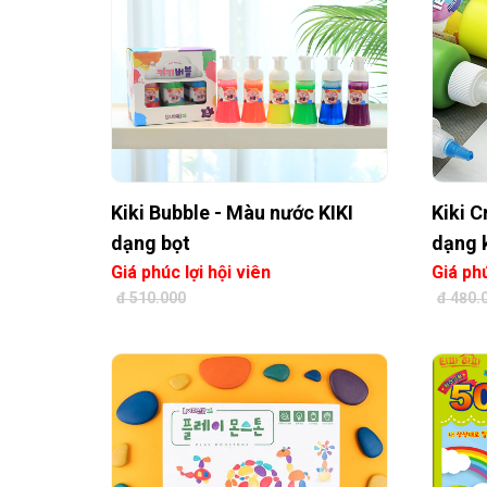
Kiki Bubble - Màu nước KIKI
Kiki 
dạng bọt
dạng
Giá phúc lợi hội viên
Giá phú
đ 510.000
đ 480.