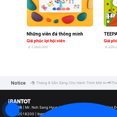
Những viên đá thông minh
TEEP
Giá phúc lợi hội viên
Giá phú
đ 1.060.000
đ 200.
Notice
📚 Tháng 8 Sẵn Sàng Cho Hành Trình Mới ✏️
📢Tha
•
•
EK VINA
| Mr. Noh Sang Hyun | Tầng 25, Khối B, Tòa nhà Sông 
02432018200 | ibantot@ibantot.vn | Mã số 0110168245