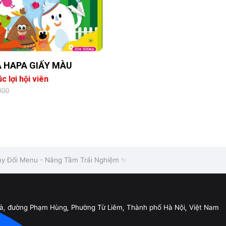
A HAPA GIẤY MÀU
c lợi hội viên
000
y Đổi Menu - Nâng Tầm Trải Nghiệm ✨
Đà, đường Phạm Hùng, Phường Từ Liêm, Thành phố Hà Nội, Việt Nam