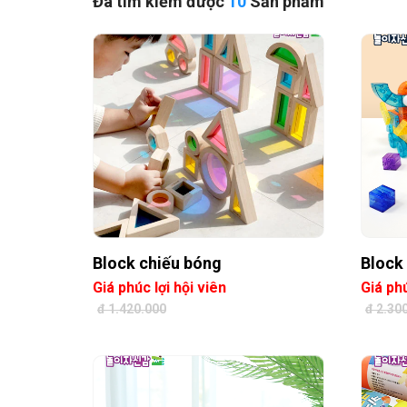
Đã tìm kiếm được
10
Sản phẩm
Block chiếu bóng
Block
Giá phúc lợi hội viên
Giá phú
đ 1.420.000
đ 2.30