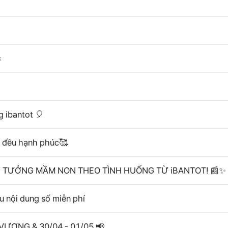

 ibantot 🎈
ỏ đều hạnh phúc🥰
 Ý TƯỞNG MẦM NON THEO TÌNH HUỐNG TỪ iBANTOT! 📰✨
 nội dung số miễn phí
VƯƠNG & 30/04 - 01/05 📢