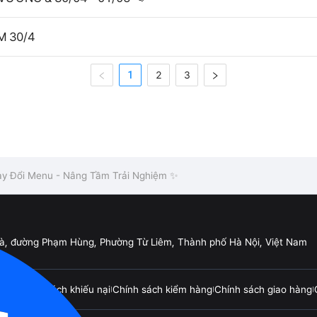
M 30/4
1
2
3
y Đổi Menu - Nâng Tầm Trải Nghiệm ✨
Đà, đường Phạm Hùng, Phường Từ Liêm, Thành phố Hà Nội, Việt Nam
 trả
Chính sách khiếu nại
Chính sách kiểm hàng
Chính sách giao hàng
|
|
|
|