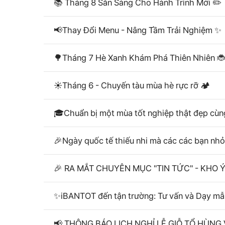
📚 Tháng 8 Sẵn Sàng Cho Hành Trình Mới ✏️
📢Thay Đổi Menu - Nâng Tầm Trải Nghiệm ✨
🌳Tháng 7 Hè Xanh Khám Phá Thiên Nhiên 
☀️Tháng 6 - Chuyến tàu mùa hè rực rỡ 🏕️
🎓Chuẩn bị một mùa tốt nghiệp thật đẹp cùng
🎉Ngày quốc tế thiếu nhi mà các các bạn nh
🎉 RA MẮT CHUYÊN MỤC "TIN TỨC" - KHO
✨iBANTOT đến tận trường: Tư vấn và Dạy mẫu
📢 THÔNG BÁO LỊCH NGHỈ LỄ GIỖ TỔ HÙNG 