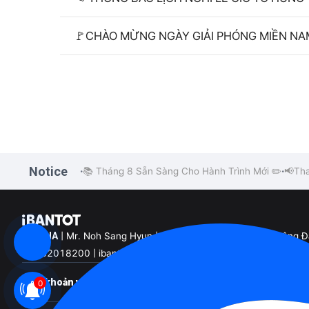
🚩CHÀO MỪNG NGÀY GIẢI PHÓNG MIỀN NA
Notice
📚 Tháng 8 Sẵn Sàng Cho Hành Trình Mới ✏️
📢Tha
•
•
EK VINA
| Mr. Noh Sang Hyun | Tầng 25, Khối B, Tòa nhà Sông 
02432018200 | ibantot@ibantot.vn | Mã số 0110168245
Điều khoản và Chính sách
Chính sách thanh toán
Chính sách đổi
|
0