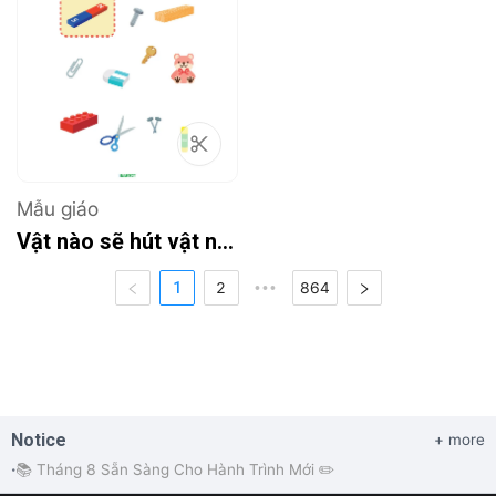
Mẫu giáo
Vật nào sẽ hút vật nào nhỉ
1
2
•••
864
Notice
+ more
📚 Tháng 8 Sẵn Sàng Cho Hành Trình Mới ✏️
•