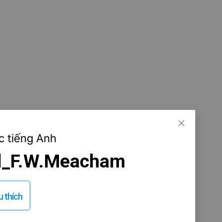
c tiếng Anh
ol_F.W.Meacham
 thích