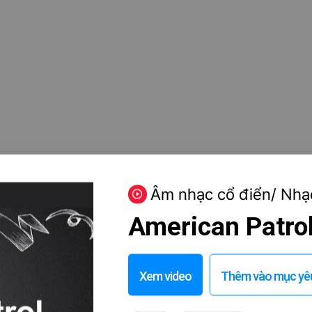
Âm nhạc cổ điển/ Nhạ
American Patr
Xem video
Thêm vào mục yêu