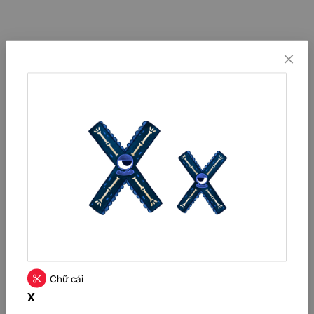
Chữ cái
X