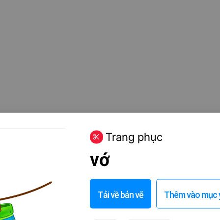
Trang phục
vớ
Tải về bản vẽ
Thêm vào mục y