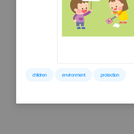
children
environment
protection