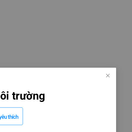
ôi trường
êu thích