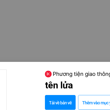
Phương tiện giao thô
tên lửa
Tải về bản vẽ
Thêm vào mục y