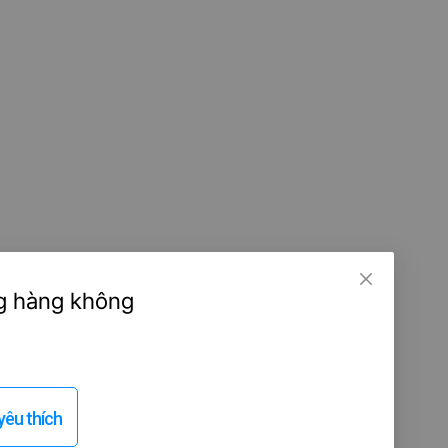
ng hàng không
êu thích