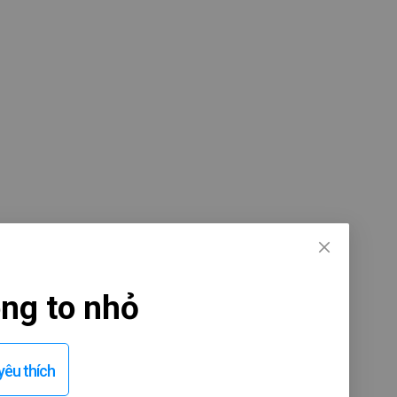
ng to nhỏ
êu thích