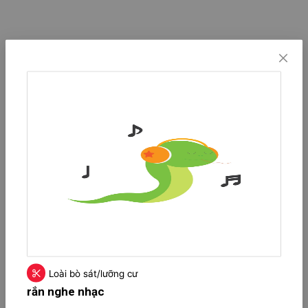
Loài bò sát/lưỡng cư
rắn nghe nhạc