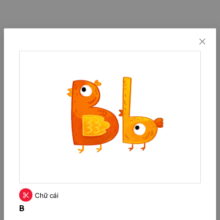
Chữ cái
B