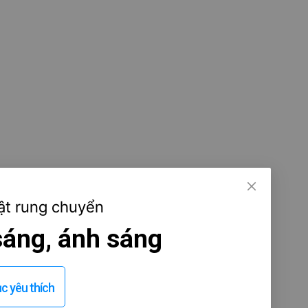
ật rung chuyển
 sáng, ánh sáng
 yêu thích