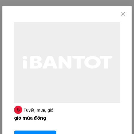
Tuyết, mưa, gió
gió mùa đông