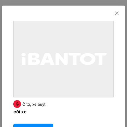
Ô tô, xe buýt
còi xe