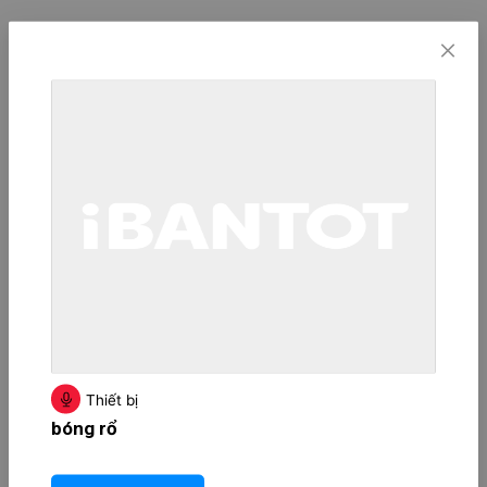
Thiết bị
bóng rổ